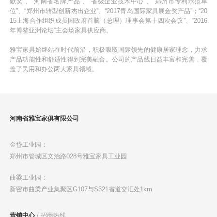
献奖”、“河南省名牌产品”、“省级企业技术中心”、“郑州市专利示范单
位”、“郑州市转型创新杰出企业”、“2017青岛国际家具展金奖产品”；“20
15上海合作组织成员国政府首脑（总理）理事会第十四次会议”、“2016
年博鳌亚洲论坛”主会场家具供应商。
雅宝家具始终站在时代前沿，积极吸取国际领先的健康居家理念，力求
产品功能性和舒适性得到完美融合。公司的产品线日益丰富和完善，覆
盖了民用和办公两大家具领域。
河南省雅宝家俱有限公司
金岱工业园：
郑州市管城区文治路028号雅宝家具工业园
曲梁工业园：
新密市曲梁产业集聚区G107与S321省道交汇处1km
营销中心
/ 招商热线