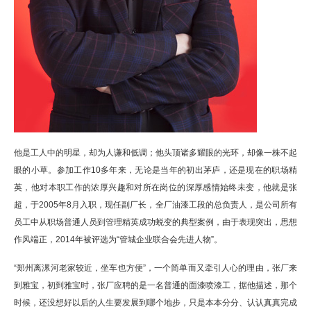
他是工人中的明星，却为人谦和低调；他头顶诸多耀眼的光环，却像一株不起
眼的小草。参加工作10多年来，无论是当年的初出茅庐，还是现在的职场精
英，他对本职工作的浓厚兴趣和对所在岗位的深厚感情始终未变，他就是张
超，于2005年8月入职，现任副厂长，全厂油漆工段的总负责人，是公司所有
员工中从职场普通人员到管理精英成功蜕变的典型案例，由于表现突出，思想
作风端正，2014年被评选为“管城企业联合会先进人物”。
“郑州离漯河老家较近，坐车也方便”，一个简单而又牵引人心的理由，张厂来
到雅宝，初到雅宝时，张厂应聘的是一名普通的面漆喷漆工，据他描述，那个
时候，还没想好以后的人生要发展到哪个地步，只是本本分分、认认真真完成