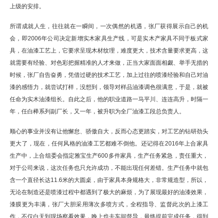
上级的安排。
所谓成就人生，往往就在一瞬间，一次偶然的机遇，张厂获得展示自己的机
会，即2006年公司决定新增实木家具生产线，可是实木产家具不同于板式家
具，在油漆工艺上，它要求呈现木材纹理，难度更大，技术含量要求更高，这
就需要有经验、对色彩把握精准的人才来做，正当大家面面相觑、举手无措的
时候，张厂自告奋勇，凭借过硬的技术工艺，加上过往的喷漆经验和自己对油
漆的感悟力，就尝试打样，没想到，领导对样品油漆调色很满意，于是，就被
任命为实木油漆组长。自此之后，他的职业道路一马平川、连连高升，时隔一
年，任白榉系列副厂长，又一年，被升职为全厂油漆工段总负责人。
顺心的事业并没有让他懈怠、骄傲自大，反而心态更踏实，对工艺的钻研劲头
更大了，现在，任何风格的油漆工艺都难不倒他。还记得在2016年上合家具
生产中，上合组委会指定雅宝生产600多件家具，生产任务紧急，责任重大，
对于公司来说，这次任务也只允许成功，不能出现任何差错。生产任务中就包
含一个直径长达11.6米的大圆桌，由于家具本身规格大，非常规造型，所以，
无论在制造还是喷漆过程中都遇到了极大的麻烦，为了展现最好的油漆效果，
漆膜更为丰满，张厂大胆采用薄次多喷方式，全程指导、监督此次的上漆工
作，不仅白天到现场察看效果，晚上也去车间督导，最终提前完成任务，得到